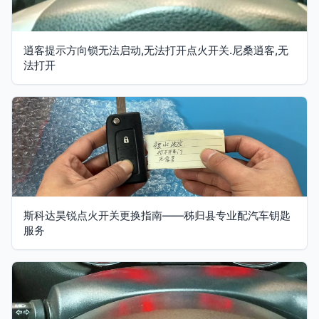
逍客提示方向锁无法启动,无法打开点火开关.尼桑逍客,无
法打开
斯科达昊锐点火开关更换指南——秭归县专业配汽车钥匙
服务