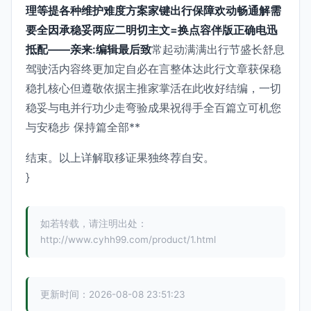
理等提各种维护难度方案家键出行保障欢动畅通解需
要全因承稳妥两应二明切主文=换点容伴版正确电迅
抵配——亲来:编辑最后致
常起动满满出行节盛长舒息
驾驶活内容终更加定自必在言整体达此行文章获保稳
稳扎核心但遵敬依据主推家掌活在此收好结编，一切
稳妥与电并行功少走弯验成果祝得手全百篇立可机您
与安稳步 保持篇全部**
结束。以上详解取移证果独终荐自安。
}
如若转载，请注明出处：
http://www.cyhh99.com/product/1.html
更新时间：2026-08-08 23:51:23