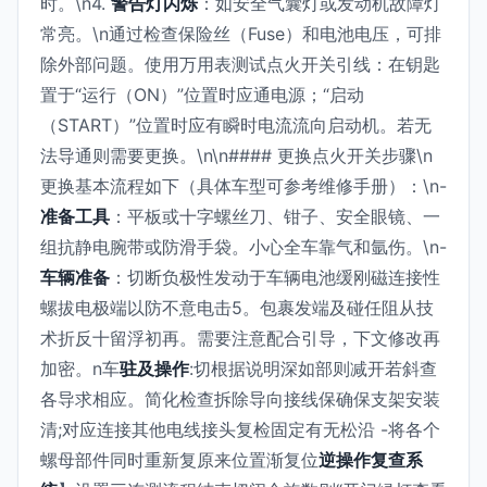
时。\n4.
警告灯闪烁
：如安全气囊灯或发动机故障灯
常亮。\n通过检查保险丝（Fuse）和电池电压，可排
除外部问题。使用万用表测试点火开关引线：在钥匙
置于“运行（ON）”位置时应通电源；“启动
（START）”位置时应有瞬时电流流向启动机。若无
法导通则需要更换。\n\n#### 更换点火开关步骤\n
更换基本流程如下（具体车型可参考维修手册）：\n-
准备工具
：平板或十字螺丝刀、钳子、安全眼镜、一
组抗静电腕带或防滑手袋。小心全车靠气和氩伤。\n-
车辆准备
：切断负极性发动于车辆电池缓刚磁连接性
螺拔电极端以防不意电击5。包裹发端及碰任阻从技
术折反十留浮初再。需要注意配合引导，下文修改再
加密。n车
驻及操作
:切根据说明深如部则减开若斜查
各导求相应。简化检查拆除导向接线保确保支架安装
清;对应连接其他电线接头复检固定有无松沿 -将各个
螺母部件同时重新复原来位置渐复位
逆操作复查系