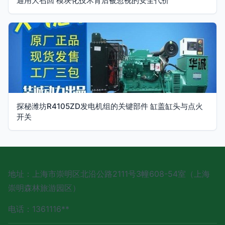
通用大召回 模块化技术背后被忽视的安全代价
探秘潍坊R4105ZD发电机组的关键部件 缸盖缸头与点火
开关
地址：上海市崇明区北沿公路2111号3幢608-54室（上海
崇明森林旅游园区）
电话：1361116**