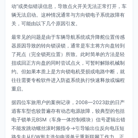
动”或类似错误信息，导致点火开关无法正常打开，车
辆无法启动。这种情况通常与方向锁电子系统故障有
关，可能由以下几个原因引发。
最常见的问题是由于车辆导航系统或升降舵位置传感
器原因导致的转向锁误锁，通常是车主将方向盘转到
了死点（完全锁死位置）所致。此时简单的方法是轻
扭或回正方向盘的同时尝试点火，可暂时解除机械制
约。但如果本质上是方向锁电机受损或电路中断，就
往往需要专检软件进入防盗系统执行快速释放或编程
重启。
据四位车旅用户的案例记录，2008—2023款的日产
逍客车型也较普遍存有动态电源故障，较典型的包括
电子锁单元BSM（车身一体控制模块）信号逻辑出错
不能发跳动螺丝滚时频指令→引导输出位反向电压短
路失去从F/W形主选句电源单元重新联网工作力。正