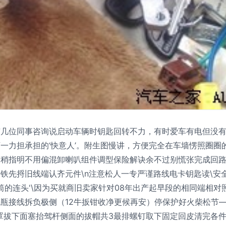
几位同事咨询说启动车辆时钥匙回转不力，有时爱车有电但没有
力担承担的‘快意人’。附生图慢讲，方便完全在车墙愣照圈圈的
稍指明不用偏混卸喇叭组件调型保险解诀余不过别慌张完成回路重
先捋旧线端认齐元件\n注意松人一专严谨路线电卡钥匙读\安全
筒的连头'\因为买就商旧卖家针对08年出产起早段的相同端相
瓶接线拆负极侧（12牛扳钳收净更候再安）停保护好火柴松节
罩拔下面塞抬驾杆侧面的拔帽共3最排螺钉取下固定回皮清完各