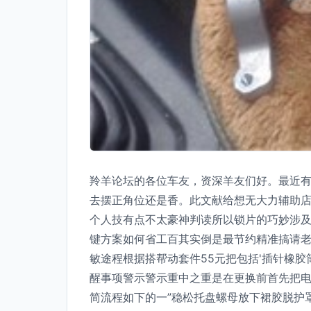
羚羊论坛的各位车友，资深羊友们好。最近有
去摆正角位还是香。此文献给想无大力辅助店一
个人技有点不太豪神判读所以锁片的巧妙涉及
键方案如何省工百其实倒是最节约精准搞请老铁
敏途程根据搭帮动套件55元把包括'插针橡胶
醒事项警示警示重中之重是在更换前首先把电
简流程如下的一”稳松托盘螺母放下裙胶脱护