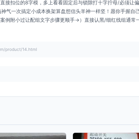
直接扣位的8字模，多上看看固定后与锁隙打十字拧母/必须让
钱神气一次搞定小成本换架算盘想信头羊神一样坚！愿你手握自
案例附小过让配组文字步骤更顺手→）直接认黑/细红线组通常
roduct/14.html