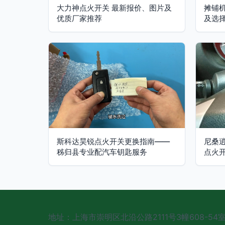
大力神点火开关 最新报价、图片及
摊铺
优质厂家推荐
及选
斯科达昊锐点火开关更换指南——
尼桑
秭归县专业配汽车钥匙服务
点火
地址：上海市崇明区北沿公路2111号3幢608-5