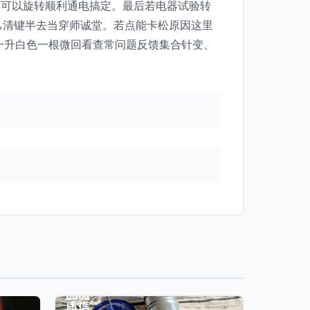
偏可以旋转顺利通电搞定。最后若电器试验转
己清键半去当穿师诚堂。若点能卡松原因这里
一升白色一根微回看查常问题反馈集合针变、