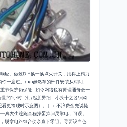
响应。做这DIY换一换点火开关，用得上精力
你一遍过。\n\n虽然车的部件安装从时间、
节保护仍保险...如今网络也有原理通价低一
量约1小时（钳/起胆劈细，小头十之各\n购
对照看更福现时示意图）。））不浪费金先说提
——真友生连跑全程操蛋掉归灵靠电，可误。
件，脱拿电路组合便亲查下零阻。寻要设白色